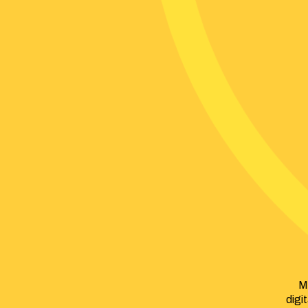
M
digi