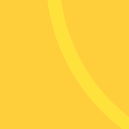
M
digi