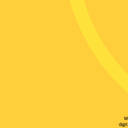
M
digi