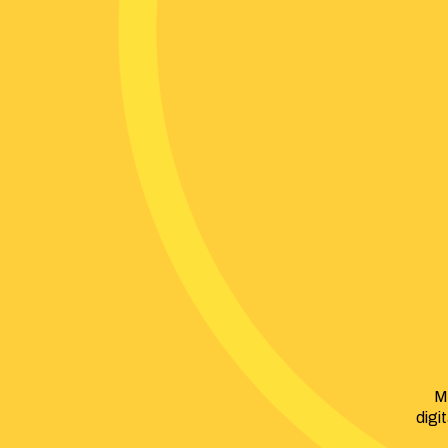
M
digi