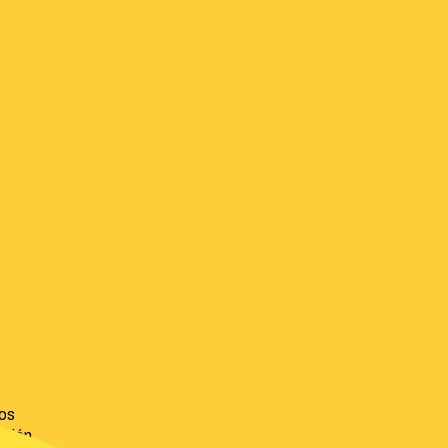
os
nción