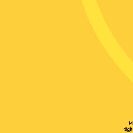
M
digi