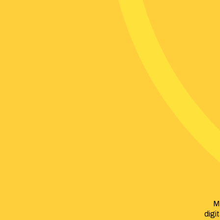
M
digi