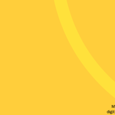
M
digi