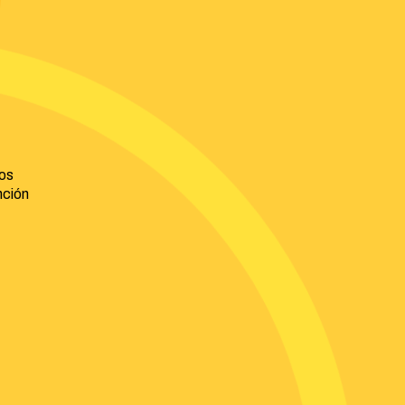
os
nción