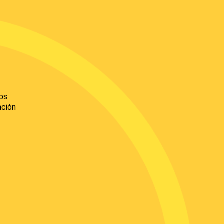
os
nción